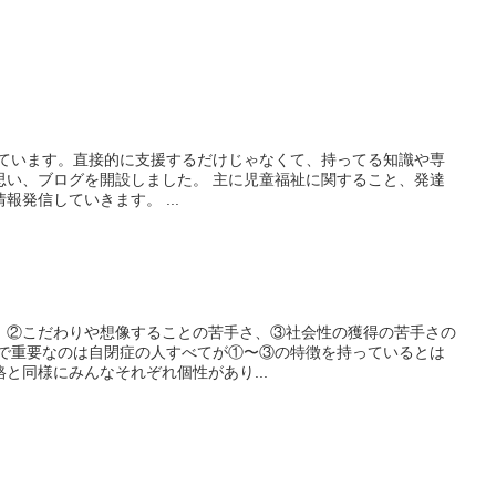
いています。直接的に支援するだけじゃなくて、持ってる知識や専
思い、ブログを開設しました。 主に児童福祉に関すること、発達
発信していきます。 ...
、②こだわりや想像することの苦手さ、③社会性の獲得の苦手さの
こで重要なのは自閉症の人すべてが①〜③の特徴を持っているとは
と同様にみんなそれぞれ個性があり...