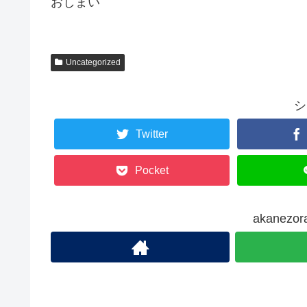
おしまい
Uncategorized
シ
Twitter
Pocket
akanez